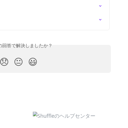
の回答で解決しましたか？
😞
😐
😃