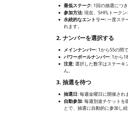
最低ステーク
: 1回の抽選につき
参加方法
: 現在、SHFLトー
永続的なエントリー
: 一度ス
れます。
 2. ナンバーを選択する
メインナンバー
: 1から55の
パワーボールナンバー
: 1か
注意
: 選択した数字はステー
ん。
 3. 抽選を待つ
抽選日
: 毎週金曜日に開催され
自動参加
: 毎週別途チケット
とで、抽選に自動的に参加し続