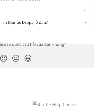
hiên (Bonus Drops) ở đâu?
iải đáp được câu hỏi của bạn không?
😞
😐
😃