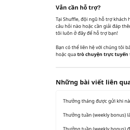
Vẫn cần hỗ trợ?
Tại Shuffle, đội ngũ hỗ trợ khách
câu hỏi nào hoặc cần giải đáp th
tôi luôn ở đây để hỗ trợ bạn!
Bạn có thể liên hệ với chúng tôi b
hoặc qua 
trò chuyện trực tuyến
Những bài viết liên qu
Thưởng tháng được gửi khi n
Thưởng tuần (weekly bonus) là
Thưởng tuần (weekly bonus) đ