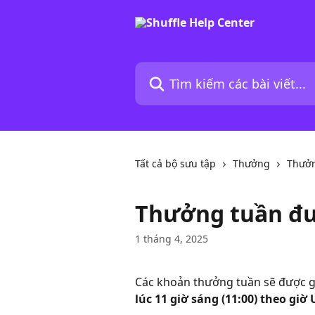
Bỏ qua đến nội dung chính
Tìm kiếm các bài viết...
Tất cả bộ sưu tập
Thưởng
Thưở
Thưởng tuần đư
1 tháng 4, 2025
Các khoản thưởng tuần sẽ được gử
lúc 11 giờ sáng (11:00) theo giờ