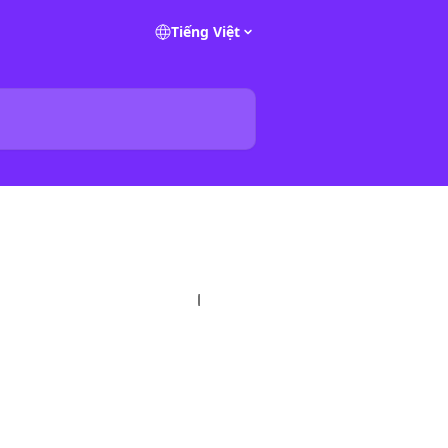
Tiếng Việt