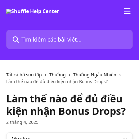
Bỏ qua đến nội dung chính
Tìm kiếm các bài viết...
Tất cả bộ sưu tập
Thưởng
Thưởng Ngẫu Nhiên
Làm thế nào để đủ điều kiện nhận Bonus Drops?
Làm thế nào để đủ điều
kiện nhận Bonus Drops?
2 tháng 4, 2025