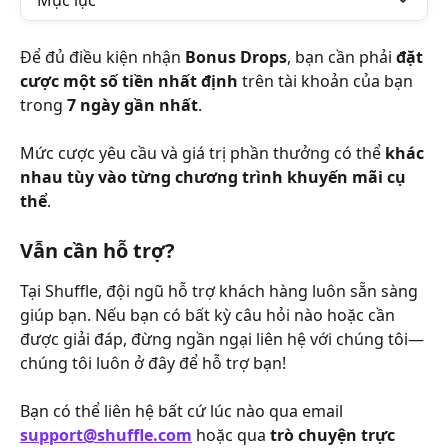
Mục lục
Để đủ điều kiện nhận 
Bonus Drops
, bạn cần phải 
đặt 
cược một số tiền nhất định
 trên tài khoản của bạn 
trong 
7 ngày gần nhất
.
Mức cược yêu cầu và giá trị phần thưởng có thể 
khác 
nhau tùy vào từng chương trình khuyến mãi cụ 
thể
.
Vẫn cần hỗ trợ?
Tại Shuffle, đội ngũ hỗ trợ khách hàng luôn sẵn sàng 
giúp bạn. Nếu bạn có bất kỳ câu hỏi nào hoặc cần 
được giải đáp, đừng ngần ngại liên hệ với chúng tôi—
chúng tôi luôn ở đây để hỗ trợ bạn!
Bạn có thể liên hệ bất cứ lúc nào qua email 
support@shuffle.com
 hoặc qua 
trò chuyện trực 