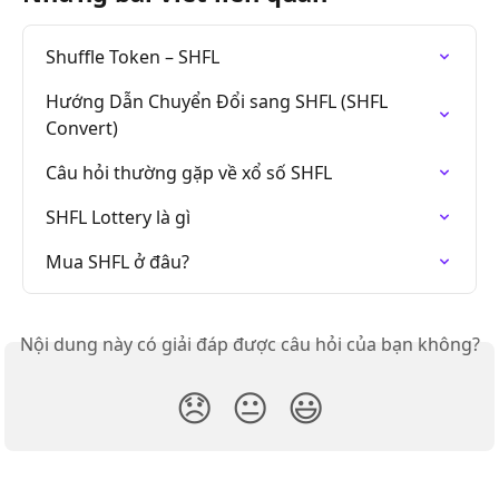
Shuffle Token – SHFL
Hướng Dẫn Chuyển Đổi sang SHFL (SHFL 
Convert)
Câu hỏi thường gặp về xổ số SHFL
SHFL Lottery là gì
Mua SHFL ở đâu?
Nội dung này có giải đáp được câu hỏi của bạn không?
😞
😐
😃